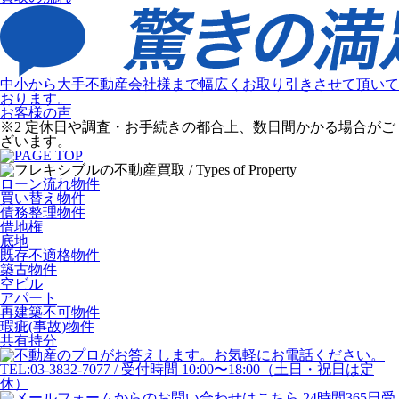
中小から大手不動産会社様まで幅広くお取り引きさせて頂いて
おります。
お客様の声
※2 定休日や調査・お手続きの都合上、数日間かかる場合がご
ざいます。
ローン流れ物件
買い替え物件
債務整理物件
借地権
底地
既存不適格物件
築古物件
空ビル
アパート
再建築不可物件
瑕疵(事故)物件
共有持分