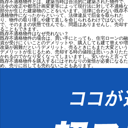
既存不適格物件とは、建築当時は合法的に建築された物件で、
法令の改正や都市計画変更等によって現行法に対して不適格な
部分が生じた建築物のことをいいます。法律に合わない既存不
適格物件になったからといって、法律違反で罰金を取られた
り、物件の取り壊しや建て直しを命じられるわけではないの
で、そのままの状態で住んでも、問題はありませんし、売却す
ることもできます。
既存不適格物件はなぜ売れない？
既存不適格物件の場合は、買い手にとっても、住宅ローンの融
資が受けにくいことのデメリットや、購入しても建て替えや増
改築が困難だというデメリット、売るときにもまた大変という
デメリットが生じるため、売却する時の値段は思いっきりたた
かれるのでかなり安くなってしまいますし、安いからと言って
既存不適格物件を購入するにはそれなりの覚悟が必要になるた
め、売りに出しても売れないこともあります。