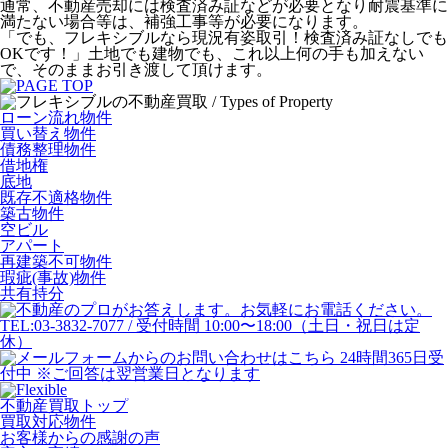
通常、不動産売却には検査済み証などが必要となり耐震基準に
満たない場合等は、補強工事等が必要になります。
「でも、フレキシブルなら現況有姿取引！検査済み証なしでも
OKです！」土地でも建物でも、これ以上何の手も加えない
で、そのままお引き渡して頂けます。
ローン流れ物件
買い替え物件
債務整理物件
借地権
底地
既存不適格物件
築古物件
空ビル
アパート
再建築不可物件
瑕疵(事故)物件
共有持分
不動産買取トップ
買取対応物件
お客様からの感謝の声