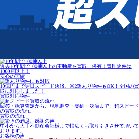
過去10年間で100棟以上の不動産を買取、保有！管理物件は
1000戸以上！
安心の実績
10億円まで翌日スピード決済。
※2
訳あり物件もOK！全国の買
取に対応しました！
買取対応物件
回答・概算査定から、現地調査・契約・決済まで、超スピード
の買取の流れ。
買取の流れ
中小から大手不動産会社様まで幅広くお取り引きさせて頂いて
おります。
お客様の声