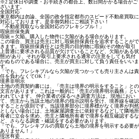
※2 定休日や調査・お手続きの都合上、数日間かかる場合がご
ざいます。
全国対応
東京都内は勿論、全国の政令指定都市のスピード不動産買取に
対応しております。是非御気軽にご相談下さい！
「不動産買取なら全国対応のフレキシブル！」
瑕疵担保免責
瑕疵＝欠陥。購入した物件に欠陥がある場合があります。
この場合、買主は売主に対し瑕疵担保責任を追求することがで
きます。瑕疵担保責任とは売買の目的物に瑕疵(その物が取引
上普通に要求される品質が欠けていることなど、欠陥がある状
態)があり、それが取引上要求される通常の注意をしても気付
かぬものである場合に、売主が買主に対して負う責任をいいま
す。
「でも、フレシキブルなら欠陥が見つかっても売り主さんは責
任を負わなくてOK！」
境界非明示
土地の売買契約書には、「売主は境界の明示をすること」との
文言があります。これは一般的に「売主の境界明示義務」とい
われています。 仲介業者の採るべき調査方法は、現地におい
て、売主から当該土地の境界の指示説明を受け、境界線を確認
することが原則です。当該境界部分に境界標がなく境界が判然
としない場合には、土地家屋調査士に依頼するなどして隣地所
有者に立会を求め、売主と隣地所有者で境界を相互確認するな
ど、さらなる調査・確認をする必要があります。
「でも、フレシキブルの買取なら土地の境界を明示する必要が
ありません！」
現況有姿