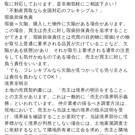
取に対応しております。是非御気軽にご相談下さい！
「不動産買取なら全国対応のフレキシブル！」
瑕疵担保免責
瑕疵＝欠陥。購入した物件に欠陥がある場合があります。
この場合、買主は売主に対し瑕疵担保責任を追求すること
ができます。瑕疵担保責任とは売買の目的物に瑕疵(その物
が取引上普通に要求される品質が欠けていることなど、欠
陥がある状態)があり、それが取引上要求される通常の注意
をしても気付かぬものである場合に、売主が買主に対して
負う責任をいいます。
「でも、フレシキブルなら欠陥が見つかっても売り主さん
は責任を負わなくてOK！」
境界非明示
土地の売買契約書には、「売主は境界の明示をすること」
との文言があります。これは一般的に「売主の境界明示義
務」といわれています。 仲介業者の採るべき調査方法は、
現地において、売主から当該土地の境界の指示説明を受
け、境界線を確認することが原則です。当該境界部分に境
界標がなく境界が判然としない場合には、土地家屋調査士
に依頼するなどして隣地所有者に立会を求め、売主と隣地