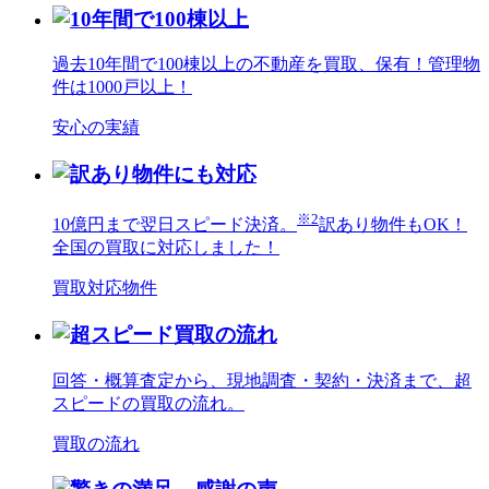
過去10年間で100棟以上の不動産を買取、保有！管理物
件は1000戸以上！
安心の実績
※2
10億円まで翌日スピード決済。
訳あり物件もOK！
全国の買取に対応しました！
買取対応物件
回答・概算査定から、現地調査・契約・決済まで、超
スピードの買取の流れ。
買取の流れ