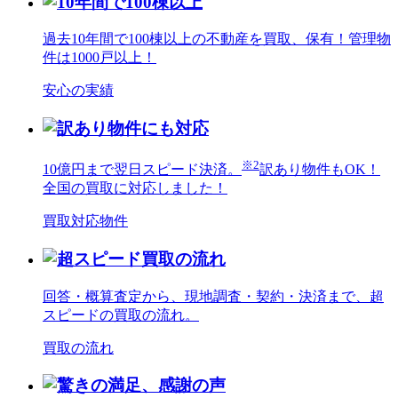
過去10年間で100棟以上の不動産を買取、保有！管理物
件は1000戸以上！
安心の実績
※2
10億円まで翌日スピード決済。
訳あり物件もOK！
全国の買取に対応しました！
買取対応物件
回答・概算査定から、現地調査・契約・決済まで、超
スピードの買取の流れ。
買取の流れ