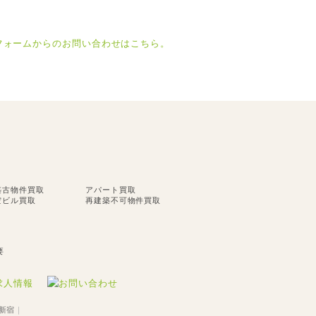
築古物件買取
アパート買取
空ビル買取
再建築不可物件買取
要
新宿
｜