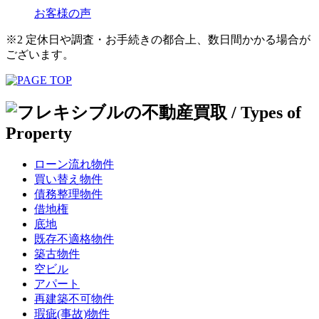
お客様の声
※2 定休日や調査・お手続きの都合上、数日間かかる場合が
ございます。
ローン流れ物件
買い替え物件
債務整理物件
借地権
底地
既存不適格物件
築古物件
空ビル
アパート
再建築不可物件
瑕疵(事故)物件