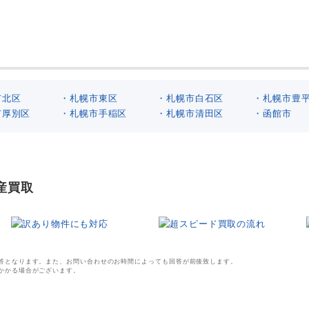
市北区
・札幌市東区
・札幌市白石区
・札幌市豊
市厚別区
・札幌市手稲区
・札幌市清田区
・函館市
産買取
回答となります。また、お問い合わせのお時間によっても回答が前後致します。
訳あり物件にも対応
超スピード買取の流れ
間かかる場合がございます。
10億円まで翌日スピード決済。
回答・概算査定から、現地調