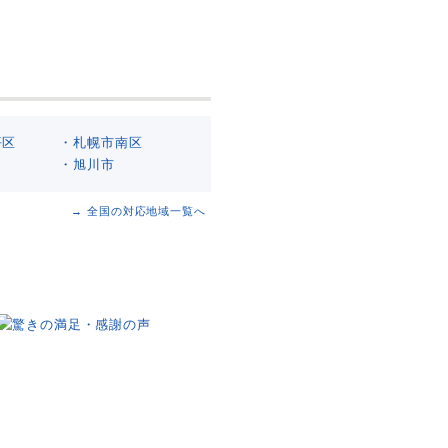
平区
・札幌市南区
・旭川市
→ 全国の対応地域一覧へ
驚きの満足、感謝の声
中小から大手不動産会社様まで