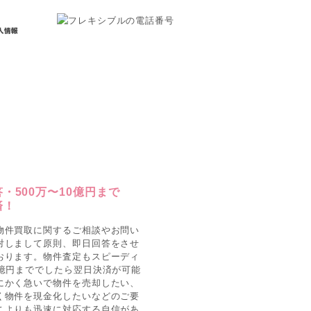
・500万〜10億円まで
済！
物件買取に関するご相談やお問い
対しまして原則、即日回答をさせ
おります。物件査定もスピーディ
0億円まででしたら翌日決済が可能
にかく急いで物件を売却したい、
く物件を現金化したいなどのご要
こよりも迅速に対応する自信があ