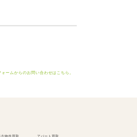
幅広くお取り引きさせて頂いて
おります。
築古物件買取
アパート買取