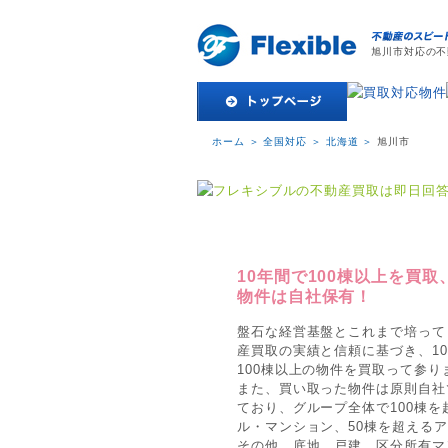
旭川市対応の不
ホーム
＞
全国対応
＞
北海道
＞
旭川市
10年間で100棟以上を買取
物件は自社保有！
盤石な経営基盤とこれまで培って
産買取の実績と信頼に基づき、1
100棟以上の物件を買取って参り
また、買い取った物件は原則自社
ており、グループ全体で100棟を
ル・マンション、50棟を超える
その他、底地、戸建、区分所有マ