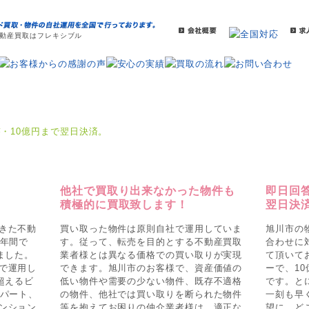
動産買取はフレキシブル
、
他社で買取り出来なかった物件も
即日回答
積極的に買取致します！
翌日決
きた不動
買い取った物件は原則自社で運用していま
旭川市の
0年間で
す。従って、転売を目的とする不動産買取
合わせに
ました。
業者様とは異なる価格での買い取りが実現
て頂いて
で運用し
できます。旭川市のお客様で、資産価値の
ーで、1
超えるビ
低い物件や需要の少ない物件、既存不適格
です。と
アパート、
の物件、他社では買い取りを断られた物件
一刻も早
ンション
等を抱えてお困りの仲介業者様は、適正な
望に、ど