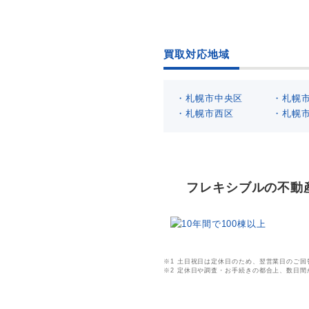
買取対応地域
・札幌市中央区
・札幌
・札幌市西区
・札幌
フレキシブルの不動
※1 土日祝日は定休日のため、翌営業日のご
10年間で100棟以上
※2 定休日や調査・お手続きの都合上、数日
過去10年間で100棟以上の不動