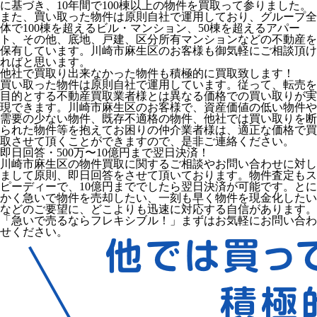
に基づき、10年間で100棟以上の物件を買取って参りました。
また、買い取った物件は原則自社で運用しており、グループ全
体で100棟を超えるビル・マンション、50棟を超えるアパー
ト、その他、底地、戸建、区分所有マンションなどの不動産を
保有しています。川崎市麻生区のお客様も御気軽にご相談頂け
ればと思います。
他社で買取り出来なかった物件も積極的に買取致します！
買い取った物件は原則自社で運用しています。従って、転売を
目的とする不動産買取業者様とは異なる価格での買い取りが実
現できます。川崎市麻生区のお客様で、資産価値の低い物件や
需要の少ない物件、既存不適格の物件、他社では買い取りを断
られた物件等を抱えてお困りの仲介業者様は、適正な価格で買
取させて頂くことができますので、是非ご連絡ください。
即日回答・500万〜10億円まで翌日決済！
川崎市麻生区の物件買取に関するご相談やお問い合わせに対し
まして原則、即日回答をさせて頂いております。物件査定もス
ピーディーで、10億円まででしたら翌日決済が可能です。とに
かく急いで物件を売却したい、一刻も早く物件を現金化したい
などのご要望に、どこよりも迅速に対応する自信があります。
「急いで売るならフレキシブル！」まずはお気軽にお問い合わ
せください。