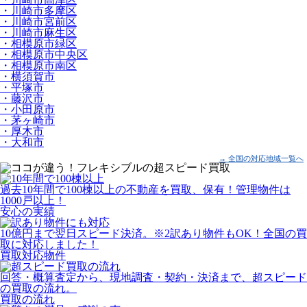
・川崎市多摩区
・川崎市宮前区
・川崎市麻生区
・相模原市緑区
・相模原市中央区
・相模原市南区
・横須賀市
・平塚市
・藤沢市
・小田原市
・茅ヶ崎市
・厚木市
・大和市
→ 全国の対応地域一覧へ
過去10年間で100棟以上の不動産を買取、保有！管理物件は
1000戸以上！
安心の実績
10億円まで翌日スピード決済。
※2
訳あり物件もOK！全国の買
取に対応しました！
買取対応物件
回答・概算査定から、現地調査・契約・決済まで、超スピード
の買取の流れ。
買取の流れ