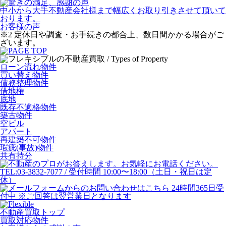
中小から大手不動産会社様まで幅広くお取り引きさせて頂いて
おります。
お客様の声
※2 定休日や調査・お手続きの都合上、数日間かかる場合がご
ざいます。
ローン流れ物件
買い替え物件
債務整理物件
借地権
底地
既存不適格物件
築古物件
空ビル
アパート
再建築不可物件
瑕疵(事故)物件
共有持分
不動産買取トップ
買取対応物件